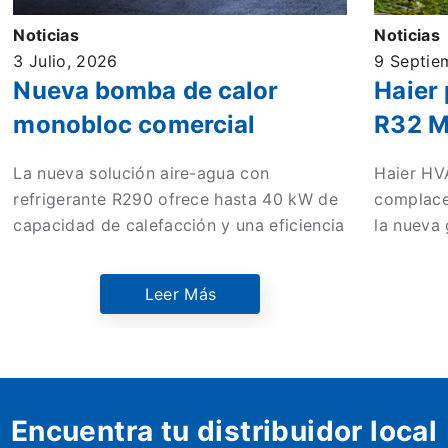
Noticias
Noticias
3 Julio, 2026
9 Septie
Nueva bomba de calor
Haier
monobloc comercial
R32 M
siste
La nueva solución aire-agua con
Haier HV
tecnol
refrigerante R290 ofrece hasta 40 kW de
complace
eficie
capacidad de calefacción y una eficiencia
la nueva
energética A+++ para aplicaciones
sistema 
mode
comerciales.
los estri
Leer Más
Europeo 
573/2024.
de bajo 
establec
seguridad
Encuentra tu distribuidor local
a la inte