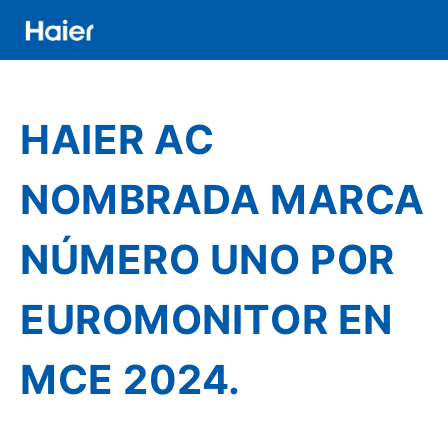
Pasar
al
contenido
Distributor
principal
Banner
HAIER AC
Menu
NOMBRADA MARCA
NÚMERO UNO POR
EUROMONITOR EN
MCE 2024.