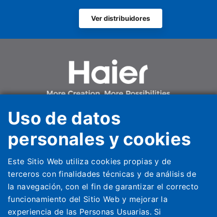
climátic
revolucio
Ver distribuidores
solucione
en entor
Diseñado
mercado 
ofrece u
eficienci
Uso de datos
un firme
la sosten
personales y cookies
sistema n
operativo
Haier HVAC Solutions Spain
Este Sitio Web utiliza cookies propias y de
de instal
Carrer de la Metal·lúrgia, 53,
terceros con finalidades técnicas y de análisis de
la protec
08908 L‘Hospitalet de Llobregat
la navegación, con el fin de garantizar el correcto
significa
España
funcionamiento del Sitio Web y mejorar la
sistema. 
Haier Italia
experiencia de las Personas Usuarias. Si
amplia g