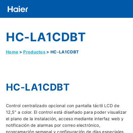
Pasar
al
contenido
Distributor
principal
HC-LA1CDBT
Banner
Menu
Home
Productos
HC-LA1CDBT
Ruta
De
HC-LA1CDBT
Navegación
Control centralizado opcional con pantalla táctil LCD de
12,5" a color. El control está diseñado para poder visualizar
el plano de la instalación, acceso mediante interfaz web y
notificación de alarmas por correo electrónico,
programación semanal y configuración de días especiales.