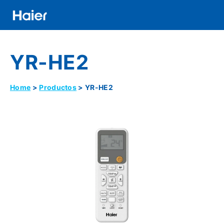
Pasar
al
contenido
Distributor
principal
YR-HE2
Banner
Menu
Home
Productos
YR-HE2
Ruta
De
Navegación