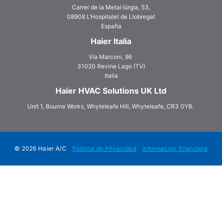
Carrer de la Metal·lúrgia, 53,
08908 L‘Hospitalet de Llobregat
España
Haier Italia
Via Marconi, 96
31020 Revine Lago (TV)
Italia
Haier HVAC Solutions UK Ltd
Unit 1, Bourne Works, Whyteleafe Hill, Whyteleafe, CR3 0YB.
© 2026 Haier A/C
Política de Privacidad
Información financiera