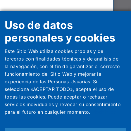
Filter Capacity
Uso de datos
Filter Colour
Filter Energy
personales y cookies
Filter Refrigerant
Haier HVAC Solutions Spain
Este Sitio Web utiliza cookies propias y de
Tank Capacity
Carrer de la Metal·lúrgia, 53,
terceros con finalidades técnicas y de análisis de
08908 L‘Hospitalet de Llobregat
la navegación, con el fin de garantizar el correcto
España
funcionamiento del Sitio Web y mejorar la
Haier Italia
experiencia de las Personas Usuarias. Si
Via Marconi, 96
selecciona «ACEPTAR TODO», acepta el uso de
31020 Revine Lago (TV)
todas las cookies. Puede aceptar o rechazar
Italia
servicios individuales y revocar su consentimiento
Haier HVAC Solutions UK Ltd
para el futuro en cualquier momento.
Plotícia de
Unit 1, Bourne Works, Whyteleafe Hill, Whyteleafe, CR3 0YB.
cookies