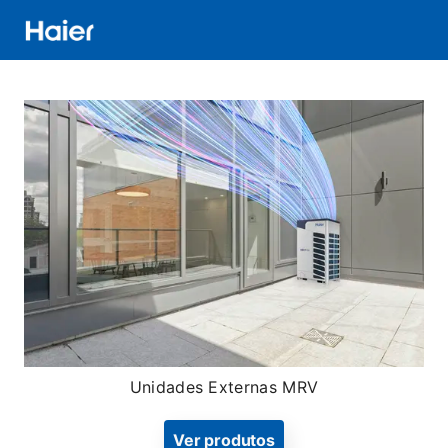
Passar
para
o
Distributor
conteúdo
Banner
principal
Menu
Unidades Externas MRV
Ver produtos