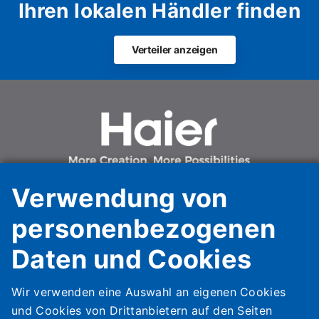
Ihren lokalen Händler finden
Verteiler anzeigen
Verwendung von
personenbezogenen
Daten und Cookies
Haier HVAC Solutions Italy Spa Unipersonale
Haier AC Italy Trading SpA Unipersonale
Via Marconi, 96
Wir verwenden eine Auswahl an eigenen Cookies
31020 Revine Lago (TV)
und Cookies von Drittanbietern auf den Seiten
Italy