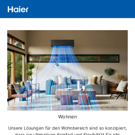
Direkt
zum
Inhalt
Distributor
Banner
Menu
Wohnen
Unsere Lösungen für den Wohnbereich sind so konzipiert,
dass sie ultimativen Komfort und Flexibilität für alle