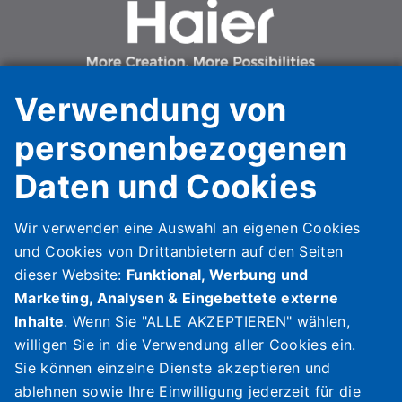
Verwendung von
personenbezogenen
Daten und Cookies
Haier HVAC Solutions Italy Spa Unipersonale
Haier AC Italy Trading SpA Unipersonale
Via Marconi, 96
Wir verwenden eine Auswahl an eigenen Cookies
31020 Revine Lago (TV)
und Cookies von Drittanbietern auf den Seiten
Italy
dieser Website:
Funktional, Werbung und
HAIER HVAC SOLUTIONS SPAIN, S.L
Marketing, Analysen & Eingebettete externe
Carrer de la Metal·lúrgia, 53,
Inhalte
. Wenn Sie "ALLE AKZEPTIEREN" wählen,
08908 L‘Hospitalet de Llobregat
willigen Sie in die Verwendung aller Cookies ein.
Spain
Sie können einzelne Dienste akzeptieren und
Haier HVAC Solutions UK Ltd
ablehnen sowie Ihre Einwilligung jederzeit für die