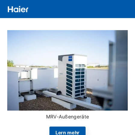
Direkt
zum
Inhalt
Distributor
Banner
Menu
MRV-Außengeräte
Lern mehr