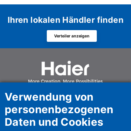
Ihren lokalen Händler finden
Verteiler anzeigen
Verwendung von
personenbezogenen
Daten und Cookies
Haier HVAC Solutions Italy Spa Unipersonale
Haier AC Italy Trading SpA Unipersonale