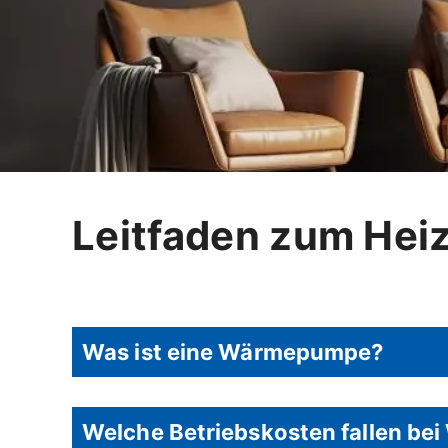
Leitfaden zum Hei
Was ist eine Wärmepumpe?
Welche Betriebskosten fallen b