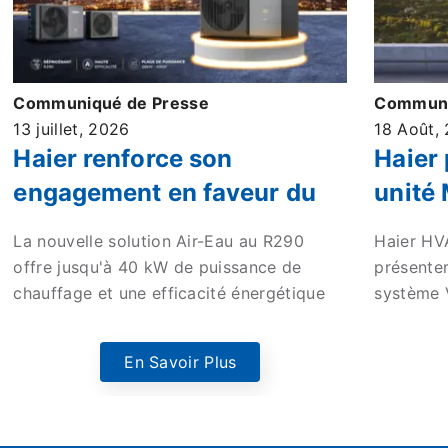
Communiqué de Presse
Communi
13 juillet, 2026
18 Août,
Haier renforce son
Haier 
engagement en faveur du
unité
chauffage commercial
VRF a
La nouvelle solution Air-Eau au R290
Haier HVA
durable avec sa nouvelle
techno
offre jusqu'à 40 kW de puissance de
présente
pompe à chaleur monobloc
effica
chauffage et une efficacité énergétique
système 
A+++ pour les applications commerciales
répondre 
Air-Eau haute efficacité
solut
à travers l'Europe.
règlemen
En Savoir Plus
573/2024