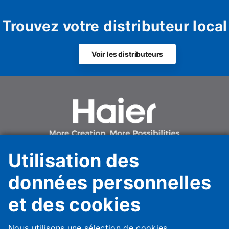
Trouvez votre distributeur local
Voir les distributeurs
Utilisation des
données personnelles
et des cookies
Haier HVAC Solutions Italy Spa Unipersonale
Haier AC Italy Trading SpA Unipersonale
Via Marconi, 96
Nous utilisons une sélection de cookies