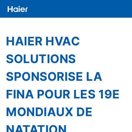
Aller
au
contenu
Distributor
principal
Banner
HAIER HVAC
Menu
SOLUTIONS
SPONSORISE LA
FINA POUR LES 19E
MONDIAUX DE
NATATION,