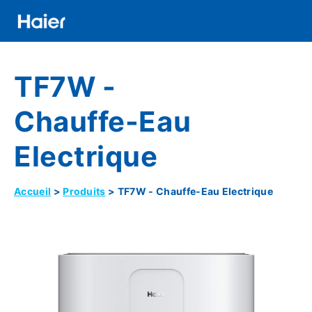
Aller
au
contenu
Distributor
principal
TF7W -
Banner
Menu
Chauffe-Eau
Electrique
Accueil
Produits
TF7W - Chauffe-Eau Electrique
Fil
D'Ariane