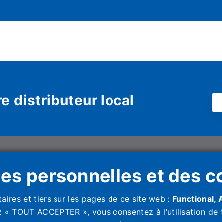
e distributeur local
ons Italy Spa
HAIER HVAC SOLUTIONS
Haier HVAC S
SPAIN, S.L
ées personnelles et des c
Unit 1, Bourne Work
SpA Unipersonale
Carrer de la Metal·lúrgia, 53,
Whyteleafe, CR3 
08908 L‘Hospitalet de Llobregat
aires et tiers sur les pages de ce site web :
Functional, 
)
Spain
ez « TOUT ACCEPTER », vous consentez à l'utilisation de