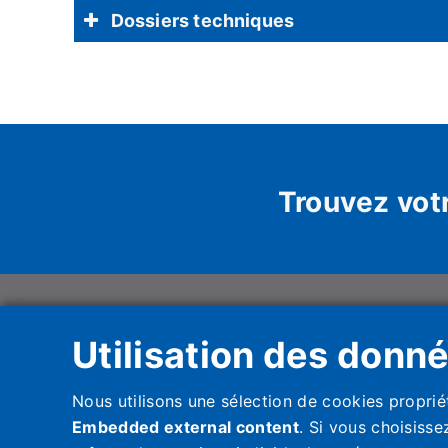
Dossiers techniques
Trouvez votr
Haier HVAC Soluti
Unipersonale
Utilisation des donn
Haier AC Italy Trading 
Via Marconi, 96
Nous utilisons une sélection de cookies propriét
31020 Revine Lago (TV
Italy
Embedded external content
. Si vous choisiss