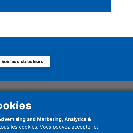
Voir les distributeurs
olutions UK Ltd
ookies
s, Whyteleafe Hill,
0YB.
Advertising and Marketing, Analytics &
 tous les cookies. Vous pouvez accepter et