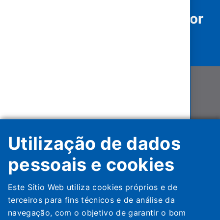
Encontre o seu distribuidor
local
Ver distribuidores
Utilização de dados
pessoais e cookies
Haier HVAC Solutions Italy Spa Unipersonale
Este Sítio Web utiliza cookies próprios e de
terceiros para fins técnicos e de análise da
Haier AC Italy Trading SpA Unipersonale
Via Marconi, 96
navegação, com o objetivo de garantir o bom
31020 Revine Lago (TV)