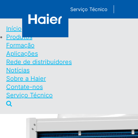
Passar
Contate-nos
Serviço Técnico
para
o
conteúdo
Início
principal
Produtos
Main
Formação
Navigation
Chiller Modular R3
Aplicações
Rede de distribuidores
Portuguese
Notícias
Início
Produtos
Chiller Modular R32
Sobre a Haier
Navegação
Contate-nos
Estrutural
Serviço Técnico