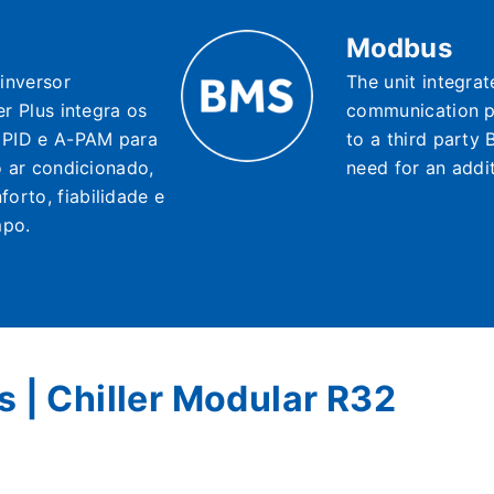
Modbus
inversor
The unit integr
er Plus integra os
communication p
, PID e A-PAM para
to a third party 
o ar condicionado,
need for an addi
rto, fiabilidade e
mpo.
 | Chiller Modular R32