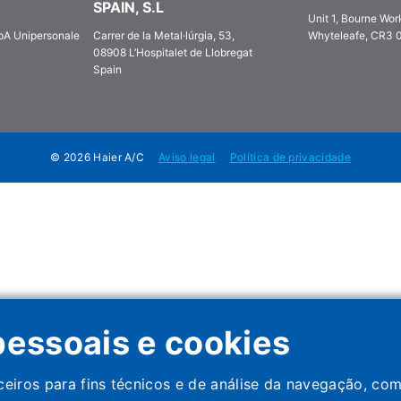
SPAIN, S.L
Unit 1, Bourne Work
SpA Unipersonale
Carrer de la Metal·lúrgia, 53,
Whyteleafe, CR3 
08908 L‘Hospitalet de Llobregat
)
Spain
© 2026 Haier A/C
Aviso legal
Política de privacidade
pessoais e cookies
erceiros para fins técnicos e de análise da navegação, c