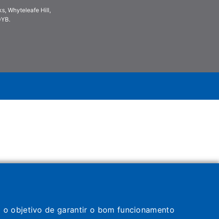
s, Whyteleafe Hill,
0YB.
om o objetivo de garantir o bom funcionamento