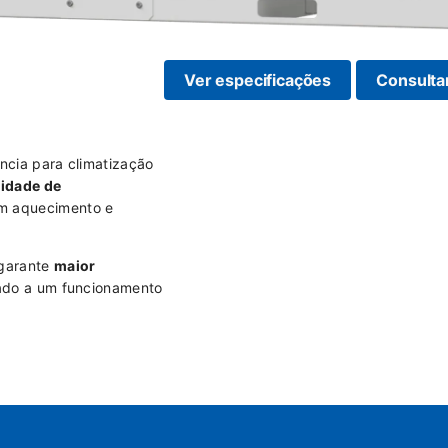
Ver especificações
Consulta
ncia para climatização
idade de
m aquecimento e
 garante
maior
iado a um funcionamento