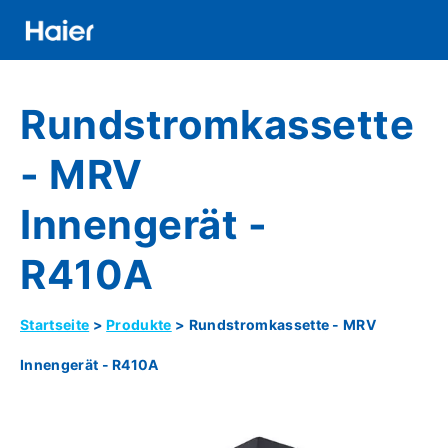
Direkt
zum
Inhalt
Distributor
Rundstromkassette
Banner
Menu
- MRV
Innengerät -
R410A
Startseite
Produkte
Rundstromkassette - MRV
Pfadnavigation
Innengerät - R410A