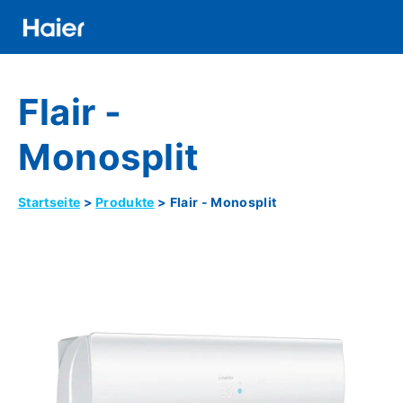
Direkt
zum
Inhalt
Distributor
Flair -
Banner
Menu
Monosplit
Startseite
Produkte
Flair - Monosplit
Pfadnavigation