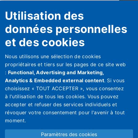
Utilisation des
données personnelles
et des cookies
Haier HVAC Solutions Italy Spa Unipersonale
Haier AC Italy Trading SpA Unipersonale
Via Marconi, 96
Nous utilisons une sélection de cookies
31020 Revine Lago (TV)
propriétaires et tiers sur les pages de ce site web
Italy
:
Functional, Advertising and Marketing,
HAIER HVAC SOLUTIONS SPAIN, S.L
Analytics & Embedded external content
. Si vous
Carrer de la Metal·lúrgia, 53,
choisissez « TOUT ACCEPTER », vous consentez
08908 L‘Hospitalet de Llobregat
à l'utilisation de tous les cookies. Vous pouvez
Spain
accepter et refuser des services individuels et
Haier HVAC Solutions UK Ltd
révoquer votre consentement pour l'avenir à tout
Unit 1, Bourne Works, Whyteleafe Hill, Whyteleafe, CR3 0YB.
moment.
Documentation sur les cookies
Paramètres des cookies