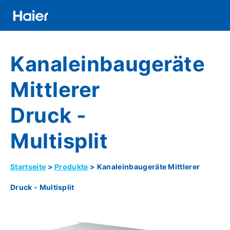
Direkt
zum
Inhalt
Distributor
Kanaleinbaugeräte
Banner
Menu
Mittlerer
Druck -
Multisplit
Startseite
Produkte
Kanaleinbaugeräte Mittlerer
Pfadnavigation
Druck - Multisplit