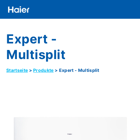
Direkt
zum
Inhalt
Distributor
Expert -
Banner
Menu
Multisplit
Startseite
Produkte
Expert - Multisplit
Pfadnavigation